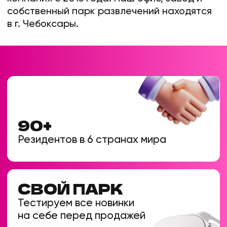
МАТЕМАТИКА VR-
БИЗНЕСА
КУДА
УХОДИТ
ВАША ПРИБЫЛЬ?
Мы проанализировали 3 популярные
модели франчайзинга на рынке.
Посмотрите, сколько реальных денег
остается у владельца в конце года.
Стоимость владения за 1 год при
средней выручке 1.5 млн ₽ / мес
Модель
«Поминутная аренда»
Условия
Нет паушального взноса.
Покупка пакетов минут (заморозка
средств)