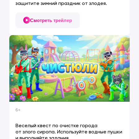
защитите зимний праздник от злодея.
Смотреть трейлер
Согласие на рекламную рассылку
Согласие на рекламную рассылку
Согласие на обработку персональных данных
Согласие на обработку персональных данных
Политика конфиденциальности
Политика конфиденциальности
ИНН 2108003297 / ОГРН 1182130010347
6+
ЧИСТЮЛИ
Веселый квест по очистке города
от злого сиропа. Используйте водные пушки
и выполняйте задания