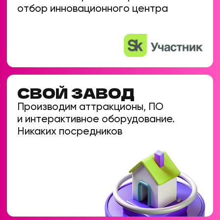
просто за право работать
Модель
Честный фикс
ZAGA-GAME
Условия
Вступительный взнос 600 000 ₽.
Фикс 20 000 ₽. 0% роялти
Расходы за год
240 000 ₽
Плюс
Вся остальная прибыль — ваша.
Маркетинг включен.
Выбирая ZAGA-GAME, вы экономите
от 1 000 000 ₽ в первый же год
работы. Эти деньги можно вложить