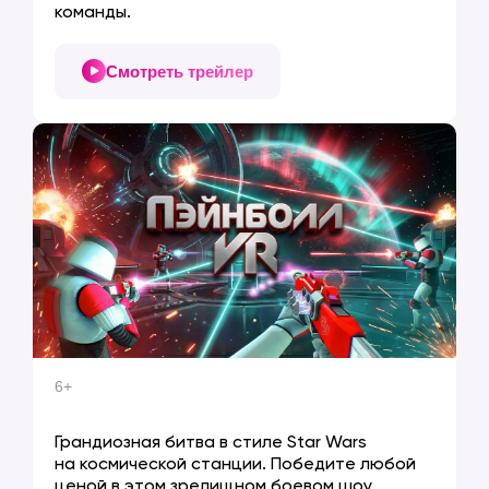
команды.
Смотреть трейлер
Я даю
согласие на обработку персональных данных
на условиях
политики конфиденциальности
Я даю
согласие на рекламную рассылк
у
Получить пакет документов
6+
ПЭЙНБОЛЛ VR
Грандиозная битва в стиле Star Wars
на космической станции. Победите любой
ценой в этом зрелищном боевом шоу.