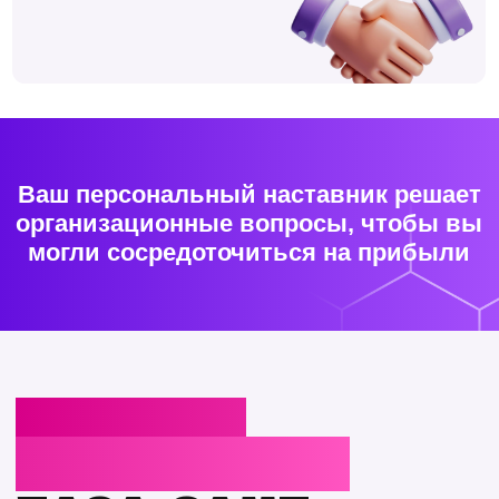
НЕ УВЕРЕНЫ,
ПОДОЙДЕТ ЛИ ВАШ
ГОРОД?
Получите полный пакет документов
для самостоятельного анализа. Это ни
к чему вас не обязывает.
Что внутри:
01
Финансовая
модель