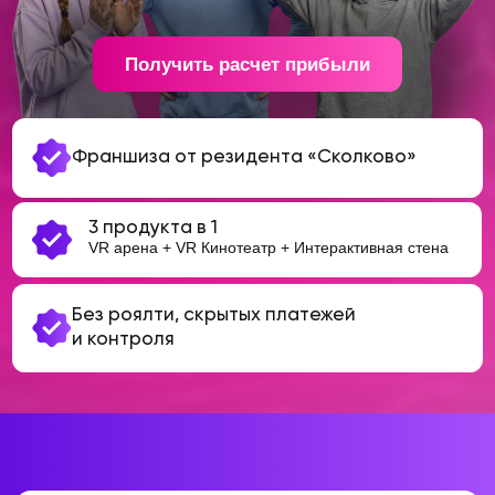
Франшиза от резидента «Сколково»
3 продукта в 1
VR арена + VR Кинотеатр + Интерактивная стена
Без роялти, скрытых платежей
600 000
и контроля
₽
Вступительный
взнос
Всё включено
20 000
₽
Ежемесячный платеж