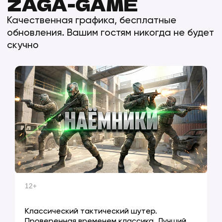
02
Презентация
франшизы
Презентация
для арендадателей
03
Карта свободных
территорий
04
12+
НАЁМНИКИ 1
Классический тактический шутер.
Проверенная временем классика. Лучший