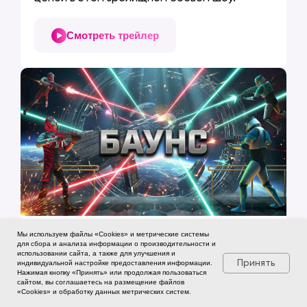
Смотреть трейлер
6+
Мы используем файлы «Cookies» и метрические системы
для сбора и анализа информации о производительности и
БАУНС
использовании сайта, а также для улучшения и
Принять
индивидуальной настройке предоставления информации.
Динамичное командное сражение
Нажимая кнопку «Принять» или продолжая пользоваться
на космической станции для веселой
сайтом, вы соглашаетесь на размещение файлов
«Cookies» и обработку данных метрических систем.
компании