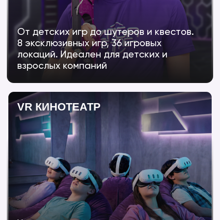
и простое управление — дети
забывают про телефоны и
погружаются в игру с головой
НАДЕЖНЫЙ
ПАРТНЕР
С СОБСТВЕННЫМ
ПРОИЗВОДСТВОМ
Мы не просто «продаем франшизу». Мы —
многовекторная производственная
компания с 2015 года. Наш офис, завод и
собственный парк развлечений находятся
в г. Чебоксары.