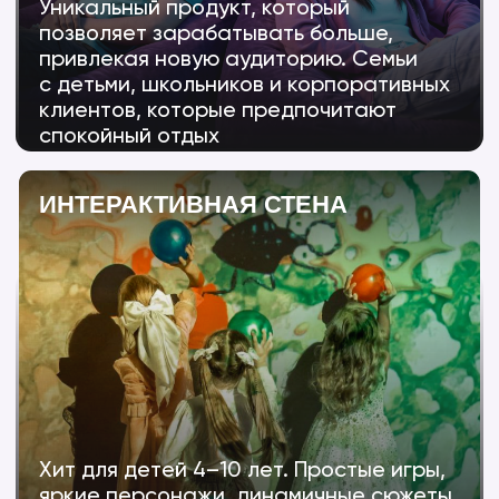
90+
Резидентов в 6 странах мира
СВОЙ ПАРК
Тестируем все новинки
на себе перед продажей
300 МЛН
₽
Оборот компании
за прошлый год