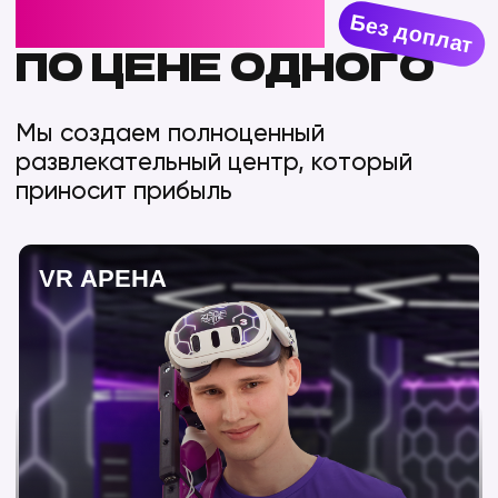
Уникальный продукт, который
позволяет зарабатывать больше,
привлекая новую аудиторию. Семьи
с детьми, школьников и корпоративных
клиентов, которые предпочитают
спокойный отдых
ИНТЕРАКТИВНАЯ СТЕНА
Хит для детей 4–10 лет. Простые игры,
яркие персонажи, динамичные сюжеты