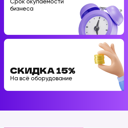
Мы создаем полноценный
развлекательный центр, который
приносит прибыль
VR АРЕНА
От детских игр до шутеров и квестов.
8 эксклюзивных игр, 36 игровых
локаций. Идеален для детских и
взрослых компаний
VR КИНОТЕАТР