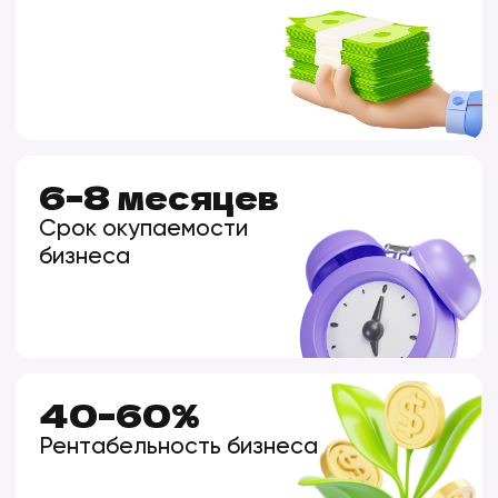
Всё, что обычно стоит дорого, уже
включено в ваш фиксированный платеж
20 000 ₽/мес.
ЗАПУСК И ВЕДЕНИЕ
ЯНДЕКС.ДИРЕКТА
Eженедельная оптимизация
ТЕХНИЧЕСКАЯ ПОДДЕРЖКА
В рабочие, выходные и праздничные дни.
Бесплатные обновления игр
ЛИЧНЫЙ КАБИНЕТ РЕЗИДЕНТА