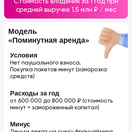
Дни рождения, выпускные
Корпоративы, тимбилдинги
Мальчишники/девичники
Турниры и квизы
45%
РОЗНИЧНЫЕ ИГРЫ
Проходной трафик
1 500 000
₽
Средняя выручка в месяц