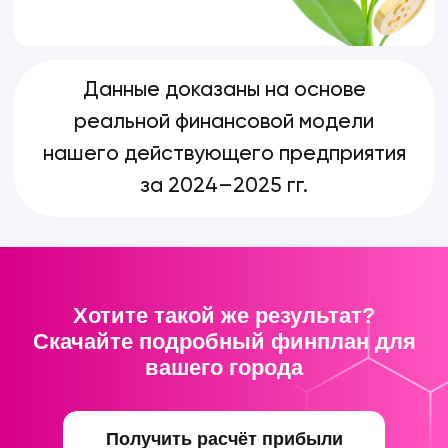
С аналитикой запусков
ДИЗАЙН-СОПРОВОЖДЕНИЕ
Разработка листовок, баннеров,
креативов для постов
и любой ваш запрос
ПЕРСОНАЛЬНЫЙ НАСТАВНИК
Ваш главный коммуникатор. Поможет
реализовать любую идею. От поиска
подрядчика на таргет до организации
турнира.