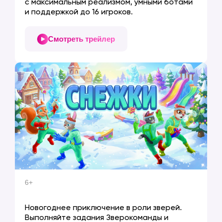
с максимальным реализмом, умными ботами
и поддержкой до 16 игроков.
Откройте современный парк развлечений
Смотреть трейлер
от Завода-производителя
ТЕЛЕФОН
8 (800) 500-40-17
8 (800) 500-40-17
ГОЛОВНОЙ ОФИС
г. Чебоксары,
проезд Машиностроителей, 1
ПОЧТА
6+
СНЕЖКИ
info@zaga-game.com
info@zaga-game.com
Новогоднее приключение в роли зверей.
Выполняйте задания Зверокоманды и